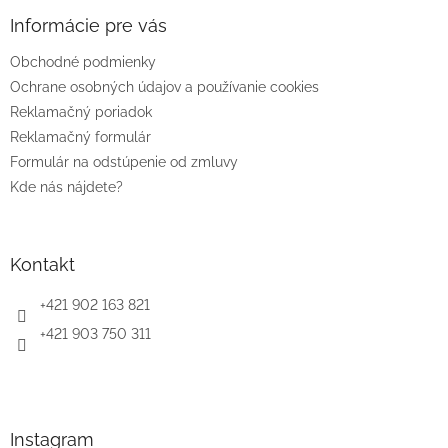
p
ä
Informácie pre vás
t
Obchodné podmienky
i
e
Ochrane osobných údajov a používanie cookies
Reklamačný poriadok
Reklamačný formulár
Formulár na odstúpenie od zmluvy
Kde nás nájdete?
Kontakt
+421 902 163 821
+421 903 750 311
Instagram