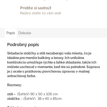
Prídite si sadnúť
Naživo zistíte čo vám sedí
Popis
Diskusia
Podrobný popis
Skladacie stoličky a stôl nezaberajú veľa miesta, čo je
ideálne pre menšie balkóny a terasy. Ich unikátna
konštrukcia umožňuje rýchle a ľahké skladanie, takže ich
môžete uschovať v momente, keď nie sú potrebné. Súprava
je z ocele s práškovou povrchovou úpravou v matnej
antracitovej farbe.
Rozmery:
stôl –
(ŠxHxV) 90 x 50 x 106 cm
stolička
– (ŠxHxV) 38 x 40 x 85cm