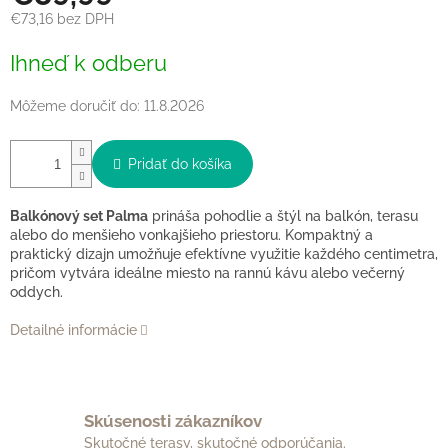
€73,16 bez DPH
Jednotková
Ihneď k odberu
cena:
Môžeme doručiť do:
11.8.2026
Pridať do košíka
Balkónový set Palma
prináša pohodlie a štýl na balkón, terasu
alebo do menšieho vonkajšieho priestoru. Kompaktný a
praktický dizajn umožňuje efektívne využitie každého centimetra,
pričom vytvára ideálne miesto na rannú kávu alebo večerný
oddych.
Detailné informácie
Skúsenosti zákazníkov
Skutočné terasy, skutočné odporúčania.