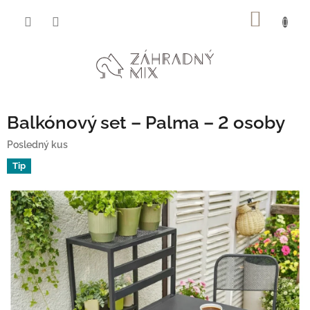
Prejsť
NÁKU
na
obsah
KOŠÍK
Balkónový set – Palma – 2 osoby
Posledný kus
Tip