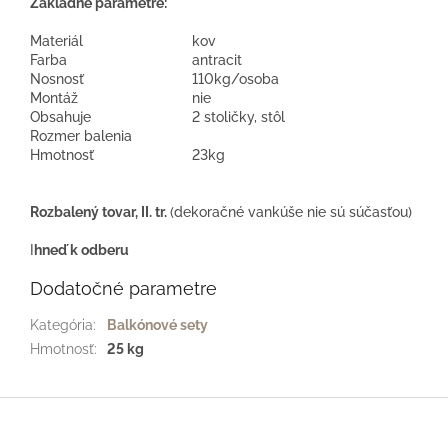
Základné parametre:
Materiál
kov
Farba
antracit
Nosnosť
110kg/osoba
Montáž
nie
Obsahuje
2 stoličky, stôl
Rozmer balenia
Hmotnosť
23kg
Rozbalený tovar, II. tr.
(dekoračné vankúše nie sú súčasťou)
I
hneď k odberu
Dodatočné parametre
Kategória
:
Balkónové sety
Hmotnosť
:
25 kg
Z
á