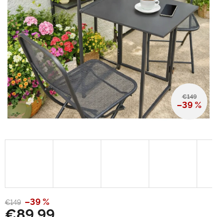
€149
–39 %
–39 %
€149
€89,99