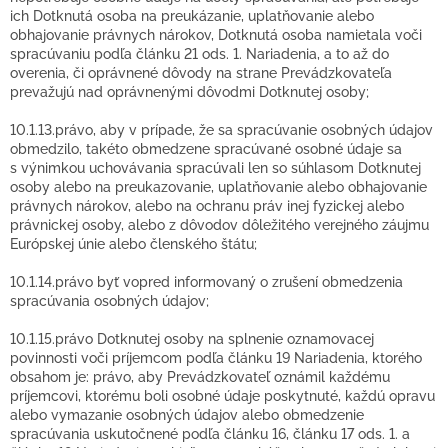
ich Dotknutá osoba na preukázanie, uplatňovanie alebo
obhajovanie právnych nárokov, Dotknutá osoba namietala voči
spracúvaniu podľa článku 21 ods. 1. Nariadenia, a to až do
overenia, či oprávnené dôvody na strane Prevádzkovateľa
prevažujú nad oprávnenými dôvodmi Dotknutej osoby;
10.1.13.právo, aby v prípade, že sa spracúvanie osobných údajov
obmedzilo, takéto obmedzene spracúvané osobné údaje sa
s výnimkou uchovávania spracúvali len so súhlasom Dotknutej
osoby alebo na preukazovanie, uplatňovanie alebo obhajovanie
právnych nárokov, alebo na ochranu práv inej fyzickej alebo
právnickej osoby, alebo z dôvodov dôležitého verejného záujmu
Európskej únie alebo členského štátu;
10.1.14.právo byť vopred informovaný o zrušení obmedzenia
spracúvania osobných údajov;
10.1.15.právo Dotknutej osoby na splnenie oznamovacej
povinnosti voči príjemcom podľa článku 19 Nariadenia, ktorého
obsahom je: právo, aby Prevádzkovateľ oznámil každému
príjemcovi, ktorému boli osobné údaje poskytnuté, každú opravu
alebo vymazanie osobných údajov alebo obmedzenie
spracúvania uskutočnené podľa článku 16, článku 17 ods. 1. a