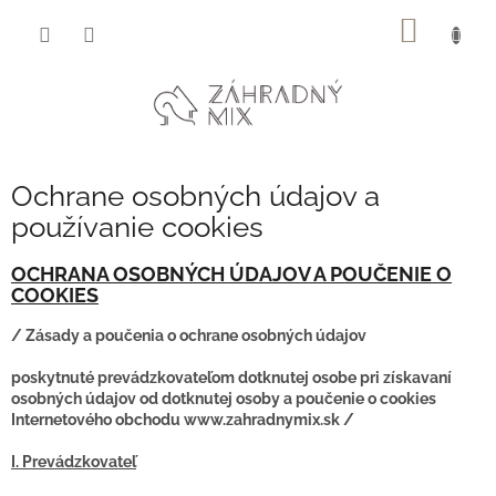
Prejsť
NÁKU
na
obsah
KOŠÍK
Ochrane osobných údajov a
používanie cookies
OCHRANA OSOBNÝCH ÚDAJOV A POUČENIE O
COOKIES
/ Zásady a poučenia o ochrane osobných údajov
poskytnuté prevádzkovateľom dotknutej osobe pri získavaní
osobných údajov od dotknutej osoby a poučenie o cookies
Internetového obchodu www.zahradnymix.sk /
I. Prevádzkovateľ