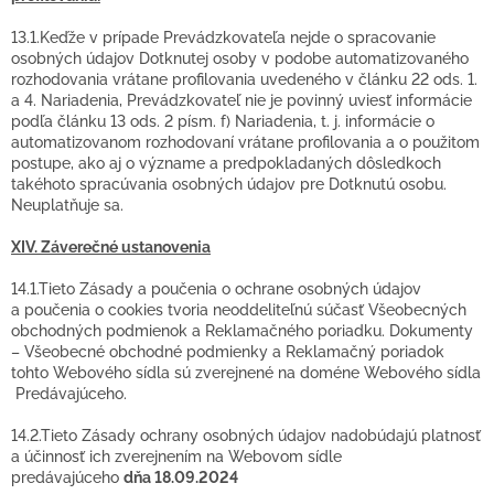
13.1.Keďže v prípade Prevádzkovateľa nejde o spracovanie
osobných údajov Dotknutej osoby v podobe automatizovaného
rozhodovania vrátane profilovania uvedeného v článku 22 ods. 1.
a 4. Nariadenia, Prevádzkovateľ nie je povinný uviesť informácie
podľa článku 13 ods. 2 písm. f) Nariadenia, t. j. informácie o
automatizovanom rozhodovaní vrátane profilovania a o použitom
postupe, ako aj o význame a predpokladaných dôsledkoch
takéhoto spracúvania osobných údajov pre Dotknutú osobu.
Neuplatňuje sa.
XIV. Záverečné ustanovenia
14.1.Tieto Zásady a poučenia o ochrane osobných údajov
a poučenia o cookies tvoria neoddeliteľnú súčasť Všeobecných
obchodných podmienok a Reklamačného poriadku. Dokumenty
– Všeobecné obchodné podmienky a Reklamačný poriadok
tohto Webového sídla sú zverejnené na doméne Webového sídla
Predávajúceho.
14.2.Tieto Zásady ochrany osobných údajov nadobúdajú platnosť
a účinnosť ich zverejnením na Webovom sídle
predávajúceho
dňa 18.09.2024