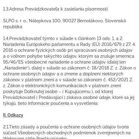
1.3.Adresa Prevádzkovateľa k zasielaniu písomností:
SLPO s. r. o., Nálepkova 100, 90027 Bernolákovo, Slovenská
republika
1.4.Prevádzkovateľ týmto v súlade s článkom 13 ods. 1. a 2.
Nariadenia Európskeho parlamentu a Rady (EÚ) 2016/679 z 27. 4.
2016 o ochrane fyzických osôb pri spracúvaní osobných údajov
a o voľnom pohybe takýchto údajov, ktorým sa zrušuje smernica
95/46/ES všeobecné nariadenie o ochrane údajov (ďalej len
„Nariadenie“), ďalej v súlade so zákonom č. 18/2018 Z. z. Zákon o
ochrane osobných údajov a o zmene a doplnení niektorých
zákonov v platnom znení a v súlade so zákonom č. 452/2021 Z.
z. Zákon o elektronických komunikáciách v platnom znení
poskytuje Dotknutej osobe – ( Kupujúcemu ), od ktorej
Prevádzkovateľ ( Predávajúci ) získava osobné údaje, ktoré sa jej
týkajú, tieto informácie poučenia a vysvetlenia:
II. Odkazy
2.1.Tieto zásady a poučenia o ochrane osobných údajov tvoria
súčasť Všeobecných obchodných podmienok zverejnených na
Webovom sídle Predávajúceho.