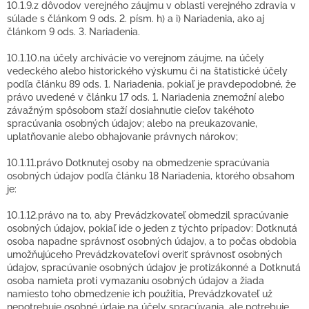
10.1.9.z dôvodov verejného záujmu v oblasti verejného zdravia v
súlade s článkom 9 ods. 2. písm. h) a i) Nariadenia, ako aj
článkom 9 ods. 3. Nariadenia.
10.1.10.na účely archivácie vo verejnom záujme, na účely
vedeckého alebo historického výskumu či na štatistické účely
podľa článku 89 ods. 1. Nariadenia, pokiaľ je pravdepodobné, že
právo uvedené v článku 17 ods. 1. Nariadenia znemožní alebo
závažným spôsobom sťaží dosiahnutie cieľov takéhoto
spracúvania osobných údajov; alebo na preukazovanie,
uplatňovanie alebo obhajovanie právnych nárokov;
10.1.11.právo Dotknutej osoby na obmedzenie spracúvania
osobných údajov podľa článku 18 Nariadenia, ktorého obsahom
je:
10.1.12.právo na to, aby Prevádzkovateľ obmedzil spracúvanie
osobných údajov, pokiaľ ide o jeden z týchto prípadov: Dotknutá
osoba napadne správnosť osobných údajov, a to počas obdobia
umožňujúceho Prevádzkovateľovi overiť správnosť osobných
údajov, spracúvanie osobných údajov je protizákonné a Dotknutá
osoba namieta proti vymazaniu osobných údajov a žiada
namiesto toho obmedzenie ich použitia, Prevádzkovateľ už
nepotrebuje osobné údaje na účely spracúvania, ale potrebuje