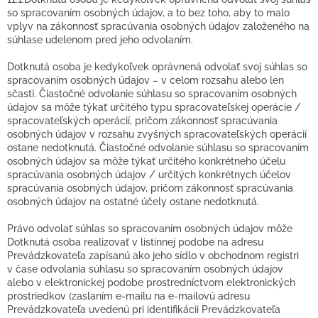
so spracovaním osobných údajov, a to bez toho, aby to malo
vplyv na zákonnosť spracúvania osobných údajov založeného na
súhlase udelenom pred jeho odvolaním.
Dotknutá osoba je kedykoľvek oprávnená odvolať svoj súhlas so
spracovaním osobných údajov – v celom rozsahu alebo len
sčasti. Čiastočné odvolanie súhlasu so spracovaním osobných
údajov sa môže týkať určitého typu spracovateľskej operácie /
spracovateľských operácií, pričom zákonnosť spracúvania
osobných údajov v rozsahu zvyšných spracovateľských operácií
ostane nedotknutá. Čiastočné odvolanie súhlasu so spracovaním
osobných údajov sa môže týkať určitého konkrétneho účelu
spracúvania osobných údajov / určitých konkrétnych účelov
spracúvania osobných údajov, pričom zákonnosť spracúvania
osobných údajov na ostatné účely ostane nedotknutá.
Právo odvolať súhlas so spracovaním osobných údajov môže
Dotknutá osoba realizovať v listinnej podobe na adresu
Prevádzkovateľa zapísanú ako jeho sídlo v obchodnom registri
v čase odvolania súhlasu so spracovaním osobných údajov
alebo v elektronickej podobe prostredníctvom elektronických
prostriedkov (zaslaním e-mailu na e-mailovú adresu
Prevádzkovateľa uvedenú pri identifikácii Prevádzkovateľa