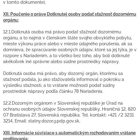
v tomto dokumente).
XII. Poučenie o práve Dotknutej osoby podať sťažnosť dozornému
orgánu:
12.1.Dotknutá osoba má právo podať sťažnosť dozornému
orgánu, a to najmä v členskom štáte svojho obvyklého pobytu,
mieste výkonu práce alebo v mieste údajného porušenia, ak sa
domnieva, že spracúvanie osobných údajov, ktoré sa jej týka, je v
rozpore s Nariadením, a to všetko bez toho, aby boli dotknuté
akékoľvek iné správne alebo súdne prostriedky nápravy.
Dotknutá osoba má právo, aby dozorný orgán, ktorému sa
sťažnosť podala, ju ako sťažovateľa informoval o pokroku a
výsledku sťažnosti, a to vrátane možnosti podať súdny
prostriedok nápravy podľa článku 78 Nariadenia.
12.2.Dozorným orgánom v Slovenskej republike je Úrad na
ochranu osobných údajov Slovenskej republiky, Hraničná 12, 820
07 Bratislava 27, Slovenská republika. Tel. kontakt: +421 /2 3231
3214, Email: statny.dozor@pdp.gov.sk,
XIII. Informácie súvisiace s automatickým rozhodovaním vrátane
profilovania: