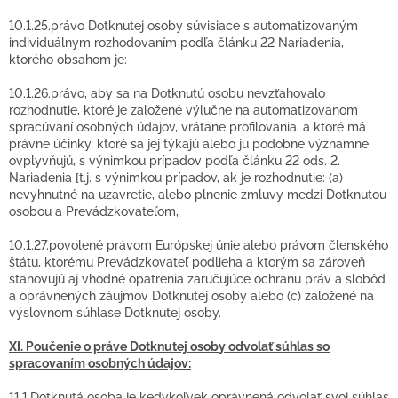
10.1.25.právo Dotknutej osoby súvisiace s automatizovaným
individuálnym rozhodovaním podľa článku 22 Nariadenia,
ktorého obsahom je:
10.1.26.právo, aby sa na Dotknutú osobu nevzťahovalo
rozhodnutie, ktoré je založené výlučne na automatizovanom
spracúvaní osobných údajov, vrátane profilovania, a ktoré má
právne účinky, ktoré sa jej týkajú alebo ju podobne významne
ovplyvňujú, s výnimkou prípadov podľa článku 22 ods. 2.
Nariadenia [t.j. s výnimkou prípadov, ak je rozhodnutie: (a)
nevyhnutné na uzavretie, alebo plnenie zmluvy medzi Dotknutou
osobou a Prevádzkovateľom,
10.1.27.povolené právom Európskej únie alebo právom členského
štátu, ktorému Prevádzkovateľ podlieha a ktorým sa zároveň
stanovujú aj vhodné opatrenia zaručujúce ochranu práv a slobôd
a oprávnených záujmov Dotknutej osoby alebo (c) založené na
výslovnom súhlase Dotknutej osoby.
XI. Poučenie o práve Dotknutej osoby odvolať súhlas so
spracovaním osobných údajov:
11.1.Dotknutá osoba je kedykoľvek oprávnená odvolať svoj súhlas