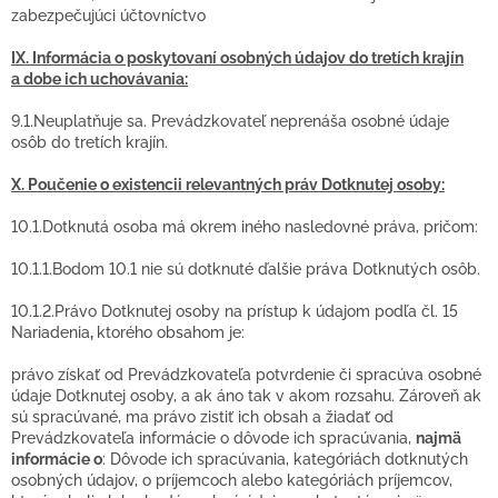
zabezpečujúci účtovníctvo
IX. Informácia o poskytovaní osobných údajov do tretích krajín
a dobe ich uchovávania:
9.1.Neuplatňuje sa. Prevádzkovateľ neprenáša osobné údaje
osôb do tretích krajín.
X. Poučenie o existencii relevantných práv Dotknutej osoby:
10.1.Dotknutá osoba má okrem iného nasledovné práva, pričom:
10.1.1.Bodom 10.1 nie sú dotknuté ďalšie práva Dotknutých osôb.
10.1.2.Právo Dotknutej osoby na prístup k údajom podľa čl. 15
Nariadenia
,
ktorého obsahom je:
právo získať od Prevádzkovateľa potvrdenie či spracúva osobné
údaje Dotknutej osoby, a ak áno tak v akom rozsahu. Zároveň ak
sú spracúvané, ma právo zistiť ich obsah a žiadať od
Prevádzkovateľa informácie o dôvode ich spracúvania,
najmä
informácie o
: Dôvode ich spracúvania, kategóriách dotknutých
osobných údajov, o príjemcoch alebo kategóriách príjemcov,