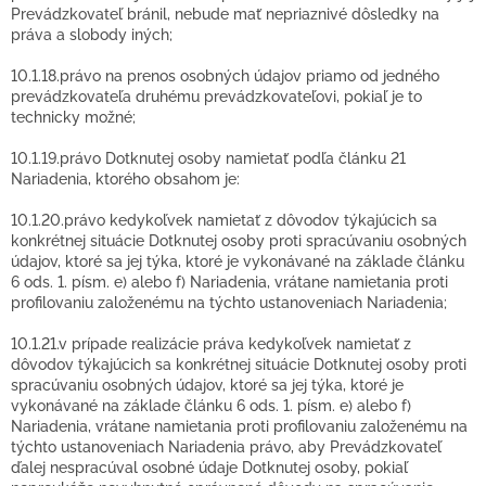
Prevádzkovateľ bránil, nebude mať nepriaznivé dôsledky na
práva a slobody iných;
10.1.18.právo na prenos osobných údajov priamo od jedného
prevádzkovateľa druhému prevádzkovateľovi, pokiaľ je to
technicky možné;
10.1.19.právo Dotknutej osoby namietať podľa článku 21
Nariadenia, ktorého obsahom je:
10.1.20.právo kedykoľvek namietať z dôvodov týkajúcich sa
konkrétnej situácie Dotknutej osoby proti spracúvaniu osobných
údajov, ktoré sa jej týka, ktoré je vykonávané na základe článku
6 ods. 1. písm. e) alebo f) Nariadenia, vrátane namietania proti
profilovaniu založenému na týchto ustanoveniach Nariadenia;
10.1.21.v prípade realizácie práva kedykoľvek namietať z
dôvodov týkajúcich sa konkrétnej situácie Dotknutej osoby proti
spracúvaniu osobných údajov, ktoré sa jej týka, ktoré je
vykonávané na základe článku 6 ods. 1. písm. e) alebo f)
Nariadenia, vrátane namietania proti profilovaniu založenému na
týchto ustanoveniach Nariadenia právo, aby Prevádzkovateľ
ďalej nespracúval osobné údaje Dotknutej osoby, pokiaľ