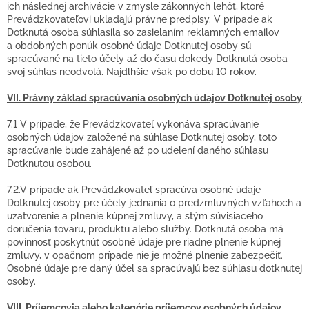
ich následnej archivácie v zmysle zákonných lehôt, ktoré
Prevádzkovateľovi ukladajú právne predpisy. V prípade ak
Dotknutá osoba súhlasila so zasielaním reklamných emailov
a obdobných ponúk osobné údaje Dotknutej osoby sú
spracúvané na tieto účely až do času dokedy Dotknutá osoba
svoj súhlas neodvolá. Najdlhšie však po dobu 10 rokov.
VII. Právny základ spracúvania osobných údajov Dotknutej osoby
7.1 V prípade, že Prevádzkovateľ vykonáva spracúvanie
osobných údajov založené na súhlase Dotknutej osoby, toto
spracúvanie bude zahájené až po udelení daného súhlasu
Dotknutou osobou.
7.2.V prípade ak Prevádzkovateľ spracúva osobné údaje
Dotknutej osoby pre účely jednania o predzmluvných vzťahoch a
uzatvorenie a plnenie kúpnej zmluvy, a stým súvisiaceho
doručenia tovaru, produktu alebo služby. Dotknutá osoba má
povinnosť poskytnúť osobné údaje pre riadne plnenie kúpnej
zmluvy, v opačnom prípade nie je možné plnenie zabezpečiť.
Osobné údaje pre daný účel sa spracúvajú bez súhlasu dotknutej
osoby.
VIII. Príjemcovia alebo kategórie príjemcov osobných údajov