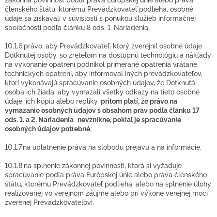
zákonná povinnosť podľa práva Európskej únie alebo práva
členského štátu, ktorému Prevádzkovateľ podlieha, osobné
údaje sa získavali v súvislosti s ponukou služieb informačnej
spoločnosti podľa článku 8 ods. 1. Nariadenia;
10.1.6.právo, aby Prevádzkovateľ, ktorý zverejnil osobné údaje
Dotknutej osoby, so zreteľom na dostupnú technológiu a náklady
na vykonanie opatrení podnikol primerané opatrenia vrátane
technických opatrení, aby informoval iných prevádzkovateľov,
ktorí vykonávajú spracúvanie osobných údajov, že Dotknutá
osoba ich žiada, aby vymazali všetky odkazy na tieto osobné
údaje, ich kópiu alebo repliky,
pritom platí, že právo na
vymazanie osobných údajov s obsahom práv podľa článku 17
ods. 1. a 2. Nariadenia
nevznikne
, pokiaľ je spracúvanie
osobných údajov potrebné:
10.1.7.na uplatnenie práva na slobodu prejavu a na informácie.
10.1.8.na splnenie zákonnej povinnosti, ktorá si vyžaduje
spracúvanie podľa práva Európskej únie alebo práva členského
štátu, ktorému Prevádzkovateľ podlieha, alebo na splnenie úlohy
realizovanej vo verejnom záujme alebo pri výkone verejnej moci
zverenej Prevádzkovateľovi.