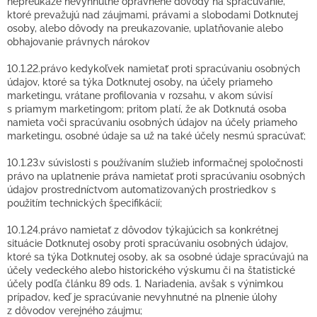
nepreukáže nevyhnutné oprávnené dôvody na spracúvanie,
ktoré prevažujú nad záujmami, právami a slobodami Dotknutej
osoby, alebo dôvody na preukazovanie, uplatňovanie alebo
obhajovanie právnych nárokov
10.1.22.právo kedykoľvek namietať proti spracúvaniu osobných
údajov, ktoré sa týka Dotknutej osoby, na účely priameho
marketingu, vrátane profilovania v rozsahu, v akom súvisí
s priamym marketingom; pritom platí, že ak Dotknutá osoba
namieta voči spracúvaniu osobných údajov na účely priameho
marketingu, osobné údaje sa už na také účely nesmú spracúvať;
10.1.23.v súvislosti s používaním služieb informačnej spoločnosti
právo na uplatnenie práva namietať proti spracúvaniu osobných
údajov prostredníctvom automatizovaných prostriedkov s
použitím technických špecifikácií;
10.1.24.právo namietať z dôvodov týkajúcich sa konkrétnej
situácie Dotknutej osoby proti spracúvaniu osobných údajov,
ktoré sa týka Dotknutej osoby, ak sa osobné údaje spracúvajú na
účely vedeckého alebo historického výskumu či na štatistické
účely podľa článku 89 ods. 1. Nariadenia, avšak s výnimkou
prípadov, keď je spracúvanie nevyhnutné na plnenie úlohy
z dôvodov verejného záujmu;