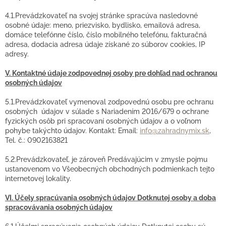
4.1.Prevádzkovateľ na svojej stránke spracúva nasledovné
osobné údaje: meno, priezvisko, bydlisko, emailová adresa,
domáce telefónne číslo, číslo mobilného telefónu, fakturačná
adresa, dodacia adresa údaje získané zo súborov cookies, IP
adresy.
V. Kontaktné údaje zodpovednej osoby pre dohľad nad ochranou
osobných údajov
5.1.Prevádzkovateľ vymenoval zodpovednú osobu pre ochranu
osobných údajov v súlade s Nariadením 2016/679 o ochrane
fyzických osôb pri spracovaní osobných údajov a o voľnom
pohybe takýchto údajov. Kontakt: Email:
info@zahradnymix.sk
,
Tel. č.: 0902163821
5.2.Prevádzkovateľ, je zároveň Predávajúcim v zmysle pojmu
ustanovenom vo Všeobecných obchodných podmienkach tejto
internetovej lokality.
VI. Účely spracúvania osobných údajov Dotknutej osoby a doba
spracovávania osobných údajov