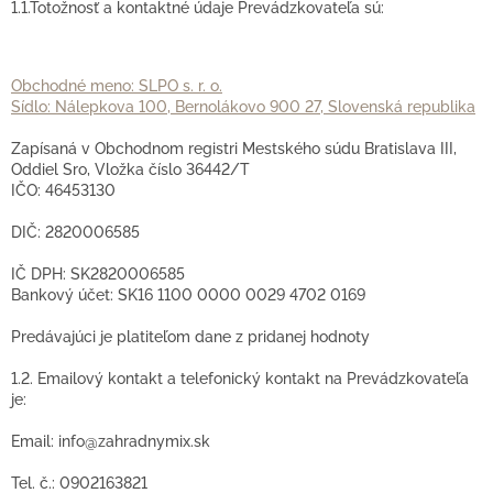
1.1.Totožnosť a kontaktné údaje Prevádzkovateľa sú:
Obchodné meno: SLPO s. r. o.
Sídlo: Nálepkova 100, Bernolákovo 900 27, Slovenská republika
Zapísaná v Obchodnom registri Mestského súdu Bratislava III,
Oddiel Sro, Vložka číslo 36442/T
IČO: 46453130
DIČ: 2820006585
IČ DPH: SK2820006585
Bankový účet: SK16 1100 0000 0029 4702 0169
Predávajúci je platiteľom dane z pridanej hodnoty
1.2. Emailový kontakt a telefonický kontakt na Prevádzkovateľa
je:
Email: info@zahradnymix.sk
Tel. č.: 0902163821