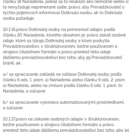
článku 18 Nariadenia, pokiaľ sa to neukáže ako nemožné alebo si
to nevyžaduje neprimerané úsilie, právo, aby Prevádzkovateľ o
týchto príjemcoch informoval Dotknutú osobu, ak to Dotknutá
osoba požaduje;
10.1.16.právo Dotknutej osoby na prenosnosť údajov podľa
článku 20 Nariadenia, ktorého obsahom je: právo získať osobné
údaje, ktoré sa týkajú Dotknutej osoby a ktoré poskytla
Prevádzkovateľovi, v štruktúrovanom, bežne používanom a
strojovo čitateľnom formáte a právo preniesť tieto údaje
ďalšiemu prevádzkovateľovi bez toho, aby jej Prevádzkovateľ
bránil, ak:
a/ sa spracúvanie zakladá na súhlase Dotknutej osoby podľa
článku 6 ods. 1. písm. a) Nariadenia alebo článku 9 ods. 2. písm.
a) Nariadenia, alebo na zmluve podľa článku 6 ods. 1. písm. b)
Nariadenia, a súčasne
b/ sa spracúvanie vykonáva automatizovanými prostriedkami,
a súčasne:
10.1.17.právo na získanie osobných údajov v štruktúrovanom,
bežne používanom a strojovo čitateľnom formáte a právo
preniesť tieto údaje ďalšiemu prevádzkovateľovi bez toho, aby jej