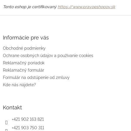
Tento eshop je certifikovaný
https://www.pravoeshopov.sk
Z
á
p
ä
Informácie pre vás
t
Obchodné podmienky
i
e
Ochrane osobných údajov a používanie cookies
Reklamačný poriadok
Reklamačný formulár
Formulár na odstúpenie od zmluvy
Kde nás nájdete?
Kontakt
+421 902 163 821
+421 903 750 311