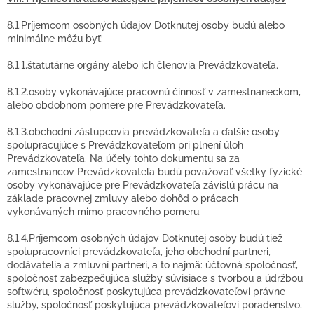
8.1.Príjemcom osobných údajov Dotknutej osoby budú alebo
minimálne môžu byť:
8.1.1.štatutárne orgány alebo ich členovia Prevádzkovateľa.
8.1.2.osoby vykonávajúce pracovnú činnosť v zamestnaneckom,
alebo obdobnom pomere pre Prevádzkovateľa.
8.1.3.obchodní zástupcovia prevádzkovateľa a ďalšie osoby
spolupracujúce s Prevádzkovateľom pri plnení úloh
Prevádzkovateľa. Na účely tohto dokumentu sa za
zamestnancov Prevádzkovateľa budú považovať všetky fyzické
osoby vykonávajúce pre Prevádzkovateľa závislú prácu na
základe pracovnej zmluvy alebo dohôd o prácach
vykonávaných mimo pracovného pomeru.
8.1.4.Príjemcom osobných údajov Dotknutej osoby budú tiež
spolupracovníci prevádzkovateľa, jeho obchodní partneri,
dodávatelia a zmluvní partneri, a to najmä: účtovná spoločnosť,
spoločnosť zabezpečujúca služby súvisiace s tvorbou a údržbou
softwéru, spoločnosť poskytujúca prevádzkovateľovi právne
služby, spoločnosť poskytujúca prevádzkovateľovi poradenstvo,