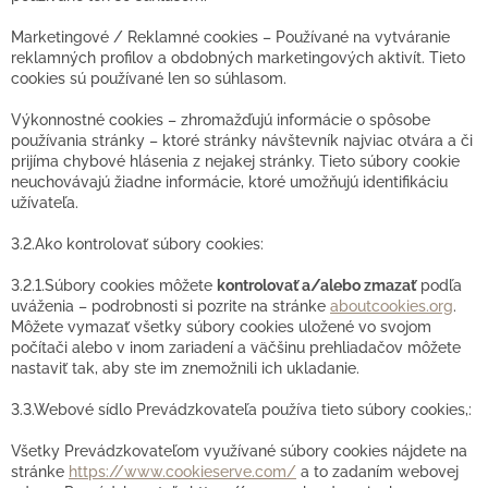
Marketingové / Reklamné cookies – Používané na vytváranie
reklamných profilov a obdobných marketingových aktivít. Tieto
cookies sú používané len so súhlasom.
Výkonnostné cookies – zhromažďujú informácie o spôsobe
používania stránky – ktoré stránky návštevník najviac otvára a či
prijíma chybové hlásenia z nejakej stránky. Tieto súbory cookie
neuchovávajú žiadne informácie, ktoré umožňujú identifikáciu
užívateľa.
3.2.Ako kontrolovať súbory cookies:
3.2.1.Súbory cookies môžete
kontrolovať a/alebo zmazať
podľa
uváženia – podrobnosti si pozrite na stránke
aboutcookies.org
.
Môžete vymazať všetky súbory cookies uložené vo svojom
počítači alebo v inom zariadení a väčšinu prehliadačov môžete
nastaviť tak, aby ste im znemožnili ich ukladanie.
3.3.Webové sídlo Prevádzkovateľa používa tieto súbory cookies,:
Všetky Prevádzkovateľom využívané súbory cookies nájdete na
stránke
https://www.cookieserve.com/
a to zadaním webovej