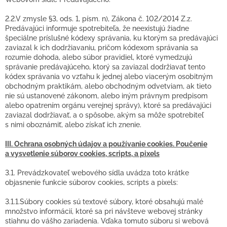
2.2.V zmysle §3, ods. 1, písm. n), Zákona č. 102/2014 Z.z.
Predávajúci informuje spotrebiteľa, že neexistujú žiadne
špeciálne príslušné kódexy správania, ku ktorým sa predávajúci
zaviazal k ich dodržiavaniu, pričom kódexom správania sa
rozumie dohoda, alebo súbor pravidiel, ktoré vymedzujú
správanie predávajúceho, ktorý sa zaviazal dodržiavať tento
kódex správania vo vzťahu k jednej alebo viacerým osobitným
obchodným praktikám, alebo obchodným odvetviam, ak tieto
nie sú ustanovené zákonom, alebo iným právnym predpisom
alebo opatrením orgánu verejnej správy), ktoré sa predávajúci
zaviazal dodržiavať, a o spôsobe, akým sa môže spotrebiteľ
s nimi oboznámiť, alebo získať ich znenie.
III. Ochrana osobných údajov a používanie cookies. Poučenie
a vysvetlenie súborov cookies, scripts, a pixels
3.1. Prevádzkovateľ webového sídla uvádza toto krátke
objasnenie funkcie súborov cookies, scripts a pixels:
3.1.1.Súbory cookies sú textové súbory, ktoré obsahujú malé
množstvo informácií, ktoré sa pri návšteve webovej stránky
stiahnu do vášho zariadenia. Vďaka tomuto súboru si webová