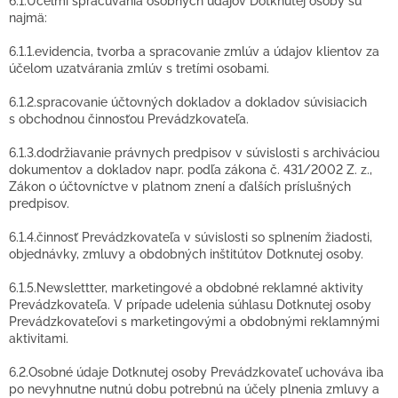
6.1.Účelmi spracúvania osobných údajov Dotknutej osoby sú
najmä:
6.1.1.evidencia, tvorba a spracovanie zmlúv a údajov klientov za
účelom uzatvárania zmlúv s tretími osobami.
6.1.2.spracovanie účtovných dokladov a dokladov súvisiacich
s obchodnou činnosťou Prevádzkovateľa.
6.1.3.dodržiavanie právnych predpisov v súvislosti s archiváciou
dokumentov a dokladov napr. podľa zákona č. 431/2002 Z. z.,
Zákon o účtovníctve v platnom znení a ďalších príslušných
predpisov.
6.1.4.činnosť Prevádzkovateľa v súvislosti so splnením žiadosti,
objednávky, zmluvy a obdobných inštitútov Dotknutej osoby.
6.1.5.Newslettter, marketingové a obdobné reklamné aktivity
Prevádzkovateľa. V prípade udelenia súhlasu Dotknutej osoby
Prevádzkovateľovi s marketingovými a obdobnými reklamnými
aktivitami.
6.2.Osobné údaje Dotknutej osoby Prevádzkovateľ uchováva iba
po nevyhnutne nutnú dobu potrebnú na účely plnenia zmluvy a