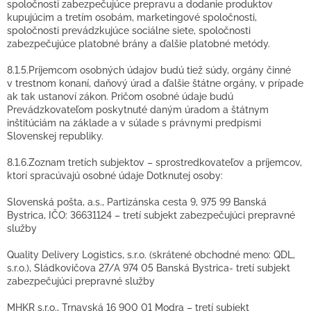
spoločnosti zabezpečujúce prepravu a dodanie produktov
kupujúcim a tretím osobám, marketingové spoločnosti,
spoločnosti prevádzkujúce sociálne siete, spoločnosti
zabezpečujúce platobné brány a ďalšie platobné metódy.
8.1.5.Príjemcom osobných údajov budú tiež súdy, orgány činné
v trestnom konaní, daňový úrad a ďalšie štátne orgány, v prípade
ak tak ustanoví zákon. Pričom osobné údaje budú
Prevádzkovateľom poskytnuté daným úradom a štátnym
inštitúciám na základe a v súlade s právnymi predpismi
Slovenskej republiky.
8.1.6.Zoznam tretích subjektov – sprostredkovateľov a príjemcov,
ktorí spracúvajú osobné údaje Dotknutej osoby:
Slovenská pošta, a.s., Partizánska cesta 9, 975 99 Banská
Bystrica, IČO: 36631124 – tretí subjekt zabezpečujúci prepravné
služby
Quality Delivery Logistics, s.r.o. (skrátené obchodné meno: QDL,
s.r.o.), Sládkovičova 27/A 974 05 Banská Bystrica- tretí subjekt
zabezpečujúci prepravné služby
MHKR s.r.o., Trnavská 16 900 01 Modra – tretí subjekt