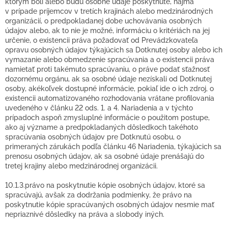
ktorým boli alebo budú osobné údaje poskytnuté, najmä
v prípade príjemcov v tretích krajinách alebo medzinárodných
organizácií, o predpokladanej dobe uchovávania osobných
údajov alebo, ak to nie je možné, informáciu o kritériách na jej
určenie, o existencii práva požadovať od Prevádzkovateľa
opravu osobných údajov týkajúcich sa Dotknutej osoby alebo ich
vymazanie alebo obmedzenie spracúvania a o existencii práva
namietať proti takémuto spracúvaniu, o práve podať sťažnosť
dozornému orgánu, ak sa osobné údaje nezískali od Dotknutej
osoby, akékoľvek dostupné informácie, pokiaľ ide o ich zdroj, o
existencii automatizovaného rozhodovania vrátane profilovania
uvedeného v článku 22 ods. 1. a 4. Nariadenia a v týchto
prípadoch aspoň zmysluplné informácie o použitom postupe,
ako aj význame a predpokladaných dôsledkoch takéhoto
spracúvania osobných údajov pre Dotknutú osobu, o
primeraných zárukách podľa článku 46 Nariadenia, týkajúcich sa
prenosu osobných údajov, ak sa osobné údaje prenášajú do
tretej krajiny alebo medzinárodnej organizácii.
10.1.3.právo na poskytnutie kópie osobných údajov, ktoré sa
spracúvajú, avšak za dodržania podmienky, že právo na
poskytnutie kópie spracúvaných osobných údajov nesmie mať
nepriaznivé dôsledky na práva a slobody iných.