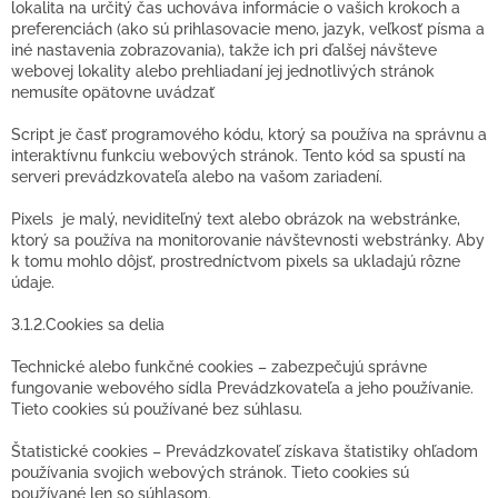
lokalita na určitý čas uchováva informácie o vašich krokoch a
preferenciách (ako sú prihlasovacie meno, jazyk, veľkosť písma a
iné nastavenia zobrazovania), takže ich pri ďalšej návšteve
webovej lokality alebo prehliadaní jej jednotlivých stránok
nemusíte opätovne uvádzať
Script je časť programového kódu, ktorý sa používa na správnu a
interaktívnu funkciu webových stránok. Tento kód sa spustí na
serveri prevádzkovateľa alebo na vašom zariadení.
Pixels je malý, neviditeľný text alebo obrázok na webstránke,
ktorý sa používa na monitorovanie návštevnosti webstránky. Aby
k tomu mohlo dôjsť, prostredníctvom pixels sa ukladajú rôzne
údaje.
3.1.2.Cookies sa delia
Technické alebo funkčné cookies – zabezpečujú správne
fungovanie webového sídla Prevádzkovateľa a jeho používanie.
Tieto cookies sú používané bez súhlasu.
Štatistické cookies – Prevádzkovateľ získava štatistiky ohľadom
používania svojich webových stránok. Tieto cookies sú
používané len so súhlasom.