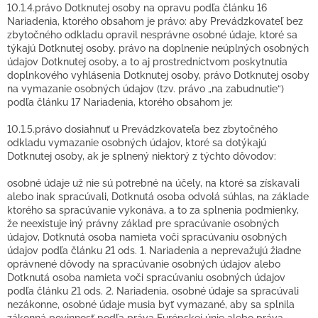
10.1.4.právo Dotknutej osoby na opravu podľa článku 16
Nariadenia, ktorého obsahom je právo: aby Prevádzkovateľ bez
zbytočného odkladu opravil nesprávne osobné údaje, ktoré sa
týkajú Dotknutej osoby. právo na doplnenie neúplných osobných
údajov Dotknutej osoby, a to aj prostredníctvom poskytnutia
doplnkového vyhlásenia Dotknutej osoby, právo Dotknutej osoby
na vymazanie osobných údajov (tzv. právo „na zabudnutie“)
podľa článku 17 Nariadenia, ktorého obsahom je:
10.1.5.právo dosiahnuť u Prevádzkovateľa bez zbytočného
odkladu vymazanie osobných údajov, ktoré sa dotýkajú
Dotknutej osoby, ak je splnený niektorý z týchto dôvodov:
osobné údaje už nie sú potrebné na účely, na ktoré sa získavali
alebo inak spracúvali, Dotknutá osoba odvolá súhlas, na základe
ktorého sa spracúvanie vykonáva, a to za splnenia podmienky,
že neexistuje iný právny základ pre spracúvanie osobných
údajov, Dotknutá osoba namieta voči spracúvaniu osobných
údajov podľa článku 21 ods. 1. Nariadenia a neprevažujú žiadne
oprávnené dôvody na spracúvanie osobných údajov alebo
Dotknutá osoba namieta voči spracúvaniu osobných údajov
podľa článku 21 ods. 2. Nariadenia, osobné údaje sa spracúvali
nezákonne, osobné údaje musia byť vymazané, aby sa splnila