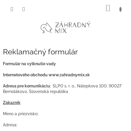
Prejsť
NÁKU
na
obsah
KOŠÍK
Reklamačný formulár
Formulár na vytknutie vady
Internetového obchodu
www.zahradnymix.sk
Adresa pre komunikáciu:
SLPO s. r. o., Nálepkova 100, 90027
Bernolákovo, Slovenská republika
Zákazník
Meno a priezvisko:
Adresa: