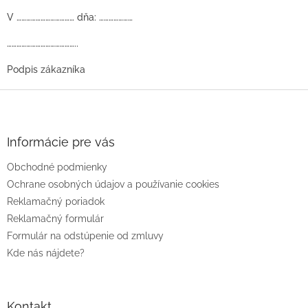
V ……………………………… dňa: …………………
……………………………………..
Podpis zákazníka
Z
á
p
ä
Informácie pre vás
t
Obchodné podmienky
i
e
Ochrane osobných údajov a používanie cookies
Reklamačný poriadok
Reklamačný formulár
Formulár na odstúpenie od zmluvy
Kde nás nájdete?
Kontakt