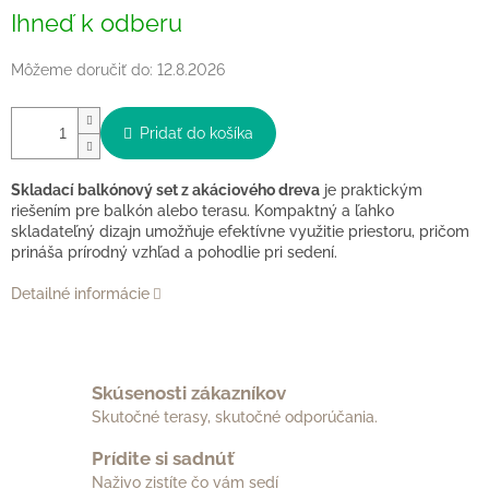
Jednotková
Ihneď k odberu
cena:
Môžeme doručiť do:
12.8.2026
Pridať do košíka
Skladací balkónový set z akáciového dreva
je praktickým
riešením pre balkón alebo terasu. Kompaktný a ľahko
skladateľný dizajn umožňuje efektívne využitie priestoru, pričom
prináša prírodný vzhľad a pohodlie pri sedení.
Detailné informácie
Skúsenosti zákazníkov
Skutočné terasy, skutočné odporúčania.
Prídite si sadnúť
Naživo zistíte čo vám sedí