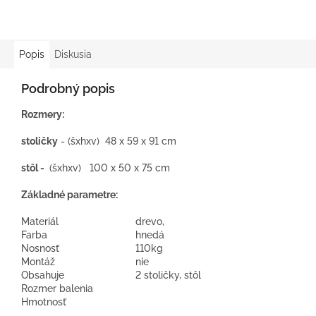
Popis
Diskusia
Podrobný popis
Rozmery:
stoličky
- (šxhxv) 48 x 59 x 91 cm
stôl -
(šxhxv) 100 x 50 x 75 cm
Základné parametre:
Materiál
drevo,
Farba
hnedá
Nosnosť
110kg
Montáž
nie
Obsahuje
2 stoličky, stôl
Rozmer balenia
Hmotnosť