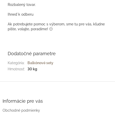
Rozbalený tovar.
Ihneď k odberu
Ak potrebujete pomoc s výberom, sme tu pre vás, kľudne
píšte, volajte, poradíme! 🙂
Dodatočné parametre
Kategória
:
Balkónové sety
Hmotnosť
:
30 kg
Z
á
p
ä
Informácie pre vás
t
Obchodné podmienky
i