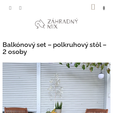
Prejsť
NÁKU
na
obsah
KOŠÍK
Balkónový set – polkruhový stôl –
2 osoby