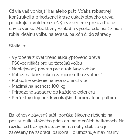
Oživia váš vonkajší bar alebo pult. Vďaka robustnej
konštrukcii a prirodzenej kráse eukalyptového dreva
ponúkajú prvotriedne a štýlové sedenie pre uvoľnené
chvíle vonku. Atraktívny vzhľad a vysoká odolnosť z nich
robia ideálnu voľbu na terasu, balkón či do záhrady.
Stolička:
• Vyrobená z kvalitného eukalyptového dreva
• FSC-certifikát pre udržateľnú voľbu
• Naolejovaný povrch pre atraktívny vzhľad
• Robustná konštrukcia zaručuje dlhú životnosť
• Pohodlné sedenie na relaxačné chvíle
• Maximálna nosnosť 100 kg
• Prirodzene zapadne do každého exteriéru
• Perfektný doplnok k vonkajším barom alebo pultom
Balkónový závesný stôl ponúka šikovné riešenie na
poskytnutie úložného priestoru na menších balkónoch. Na
rozdiel od bežných stolov nemá nohy stola, ale je
zavesený na zábradlí balkóna. To umožňuje maximálny