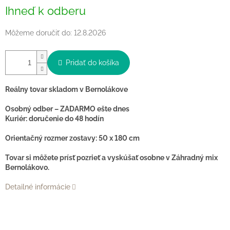
Jednotková
Ihneď k odberu
cena:
Môžeme doručiť do:
12.8.2026
Pridať do košíka
Reálny tovar skladom v Bernolákove
Osobný odber – ZADARMO ešte dnes
Kuriér: doručenie do 48 hodín
Orientačný rozmer zostavy: 50 x 180 cm
Tovar si môžete prísť pozrieť a vyskúšať osobne v Záhradný mix
Bernolákovo.
Detailné informácie