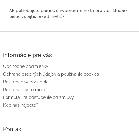
Ak potrebujete pomoc s výberom, sme tu pre vás, kľudne
píšte, volajte, poradíme! 🙂
Z
á
p
ä
Informácie pre vás
t
Obchodné podmienky
i
e
Ochrane osobných údajov a používanie cookies
Reklamačný poriadok
Reklamačný formulár
Formulár na odstúpenie od zmluvy
Kde nás nájdete?
Kontakt