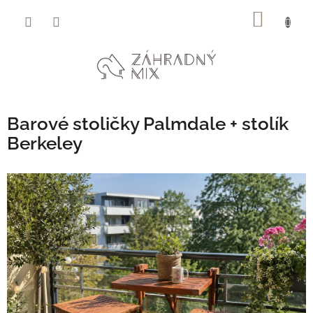
Prejsť
NÁKU
na
obsah
KOŠÍK
Barové stoličky Palmdale + stolík
Berkeley