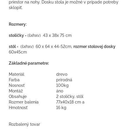
priestor na nohy. Dosku stola je možné v prípade potreby
sklopiť.
Rozmery:
stoličky -
(šxhxv) 43 x 38x 75 cm
stôl -
(šxhxv)
60
x 64 x 44-52cm,
rozmer stolovej dosky
60x45cm
Základné parametre:
Materiál
drevo
Farba
prírodná
Nosnosť
100kg
Montáž
áno
Obsahuje
2 stoličky, stôl
Rozmer balenia
77x40x18 cm a
Hmotnosť
16 kg
Rozbalený tovar