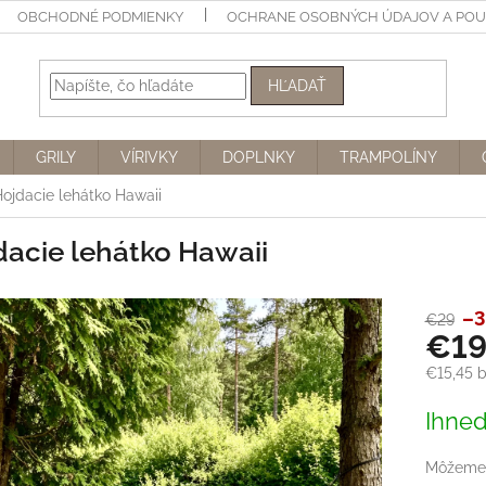
OBCHODNÉ PODMIENKY
OCHRANE OSOBNÝCH ÚDAJOV A POUŽ
HĽADAŤ
GRILY
VÍRIVKY
DOPLNKY
TRAMPOLÍNY
ojdacie lehátko Hawaii
dacie lehátko Hawaii
–3
€29
€1
€15,45 
Jednotk
Ihneď
cena:
Môžeme 