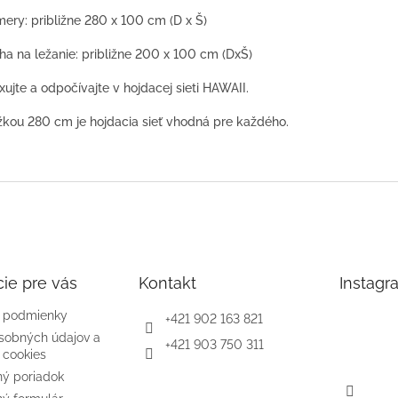
ery: približne 280 x 100 cm (D x Š)
ha na ležanie: približne 200 x 100 cm (DxŠ)
xujte a odpočívajte v hojdacej sieti HAWAII.
žkou 280 cm je hojdacia sieť vhodná pre každého.
ie pre vás
Kontakt
Instagr
 podmienky
+421 902 163 821
sobných údajov a
+421 903 750 311
 cookies
ý poriadok