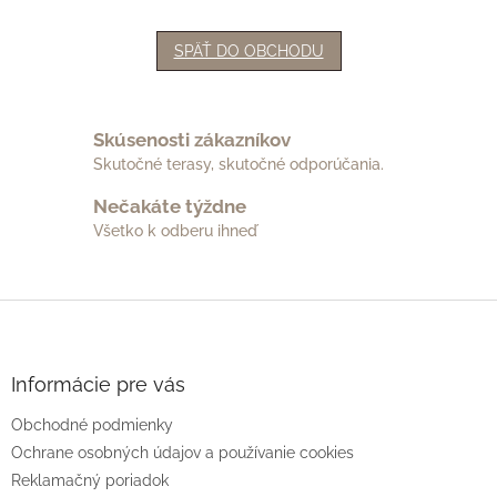
SPÄŤ DO OBCHODU
Skúsenosti zákazníkov
Skutočné terasy, skutočné odporúčania.
Nečakáte týždne
Všetko k odberu ihneď
Z
á
p
ä
Informácie pre vás
t
Obchodné podmienky
i
e
Ochrane osobných údajov a používanie cookies
Reklamačný poriadok