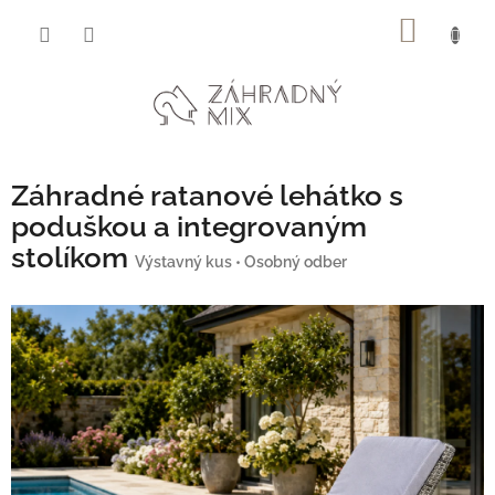
Prejsť
NÁKU
na
obsah
KOŠÍK
Záhradné ratanové lehátko s
poduškou a integrovaným
stolíkom
Výstavný kus • Osobný odber