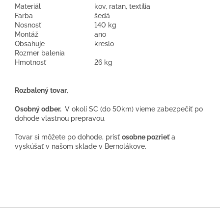
Materiál
kov, ratan, textilia
Farba
šedá
Nosnosť
140 kg
Montáž
ano
Obsahuje
kreslo
Rozmer balenia
Hmotnosť
26 kg
Rozbalený tovar
,
Osobný odber.
V okolí SC (do 50km) vieme zabezpečiť po
dohode vlastnou prepravou.
Tovar si môžete po dohode, prísť
osobne pozrieť
a
vyskúšať v našom sklade v Bernolákove.
Z