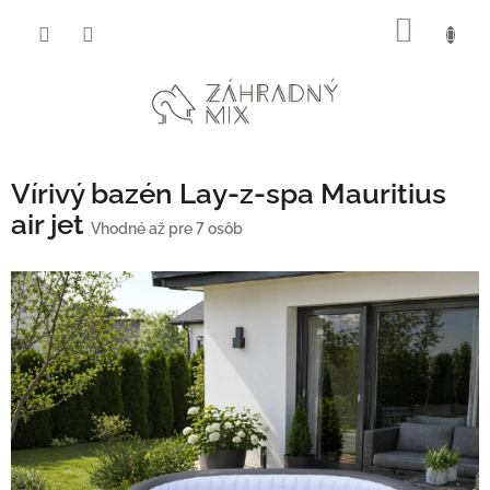
Prejsť
NÁKU
na
obsah
KOŠÍK
Vírivý bazén Lay-z-spa Mauritius
air jet
Vhodné až pre 7 osôb