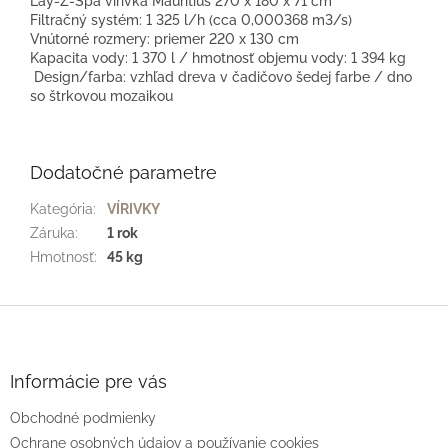
Lay-Z-Spa vírivka Mauritius 270 x 180 x 71 cm
Filtračný systém: 1 325 l/h (cca 0,000368 m3/s)
Vnútorné rozmery: priemer 220 x 130 cm
Kapacita vody: 1 370 l / hmotnosť objemu vody: 1 394 kg
Design/farba: vzhľad dreva v čadičovo šedej farbe / dno
so štrkovou mozaikou
Dodatočné parametre
Kategória
:
VÍRIVKY
Záruka
:
1 rok
Hmotnosť
:
45 kg
Z
á
p
ä
Informácie pre vás
t
Obchodné podmienky
i
e
Ochrane osobných údajov a používanie cookies