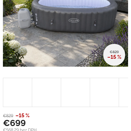
€829
–15 %
–15 %
€829
€699
€568,29 bez DPH