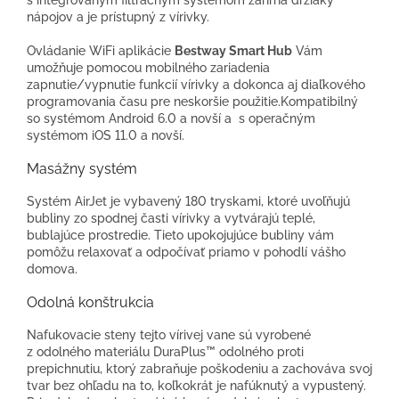
s integrovaným filtračným systémom zahŕňa držiaky
nápojov a je prístupný z vírivky.
Ovládanie WiFi aplikácie
Bestway Smart Hub
Vám
umožňuje pomocou mobilného zariadenia
zapnutie/vypnutie funkcií vírivky a dokonca aj diaľkového
programovania času pre neskoršie použitie.Kompatibilný
so systémom Android 6.0 a novší a s operačným
systémom iOS 11.0 a novší.
Masážny systém
Systém AirJet je vybavený 180 tryskami, ktoré uvoľňujú
bubliny zo spodnej časti vírivky a vytvárajú teplé,
bublajúce prostredie. Tieto upokojujúce bubliny vám
pomôžu relaxovať a odpočívať priamo v pohodlí vášho
domova.
Odolná konštrukcia
Nafukovacie steny tejto vírivej vane sú vyrobené
z odolného materiálu DuraPlus™ odolného proti
prepichnutiu, ktorý zabraňuje poškodeniu a zachováva svoj
tvar bez ohľadu na to, koľkokrát je nafúknutý a vypustený.