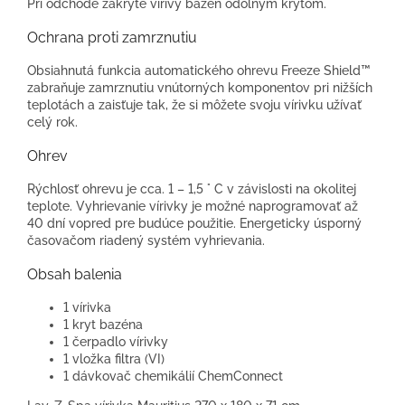
Pri odchode zakryte vírivý bazén odolným krytom.
Ochrana proti zamrznutiu
Obsiahnutá funkcia automatického ohrevu Freeze Shield™
zabraňuje zamrznutiu vnútorných komponentov pri nižších
teplotách a zaisťuje tak, že si môžete svoju vírivku užívať
celý rok.
Ohrev
Rýchlosť ohrevu je cca. 1 – 1,5 ° C v závislosti na okolitej
teplote. Vyhrievanie vírivky je možné naprogramovať až
40 dní vopred pre budúce použitie. Energeticky úsporný
časovačom riadený systém vyhrievania.
Obsah balenia
1 vírivka
1 kryt bazéna
1 čerpadlo vírivky
1 vložka filtra (VI)
1 dávkovač chemikálií ChemConnect