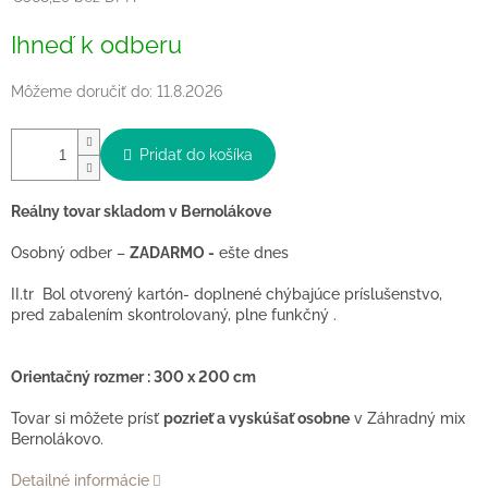
Jednotková
Ihneď k odberu
cena:
Môžeme doručiť do:
11.8.2026
Pridať do košíka
Reálny tovar skladom v Bernolákove
Osobný odber –
ZADARMO -
ešte dnes
II.tr Bol otvorený kartón- doplnené chýbajúce príslušenstvo,
pred zabalením skontrolovaný, plne funkčný .
Orientačný rozmer : 300 x 200 cm
Tovar si môžete prísť
pozrieť a vyskúšať osobne
v Záhradný mix
Bernolákovo.
Detailné informácie