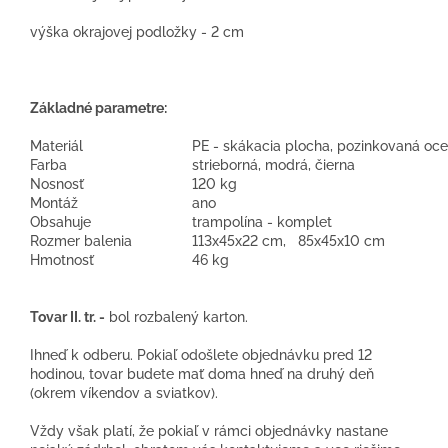
výška okrajovej podložky - 2 cm
Základné parametre:
Materiál
PE - skákacia plocha, pozinkovaná oce
Farba
strieborná, modrá, čierna
Nosnosť
120 kg
Montáž
ano
Obsahuje
trampolína - komplet
Rozmer balenia
113x45x22 cm, 85x45x10 cm
Hmotnosť
46 kg
Tovar II. tr. -
bol rozbalený karton.
Ihneď k odberu. Pokiaľ odošlete objednávku pred 12
hodinou, tovar budete mať doma hneď na druhý deň
(okrem víkendov a sviatkov).
Vždy však platí, že pokiaľ v rámci objednávky nastane