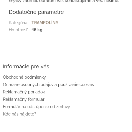
nejaký zádrhel, obratom vás kontaktujeme a vec riešime.
Dodatočné parametre
Kategória
:
TRAMPOLÍNY
Hmotnosť
:
46 kg
Z
á
p
ä
Informácie pre vás
t
Obchodné podmienky
i
e
Ochrane osobných údajov a používanie cookies
Reklamačný poriadok
Reklamačný formulár
Formulár na odstúpenie od zmluvy
Kde nás nájdete?