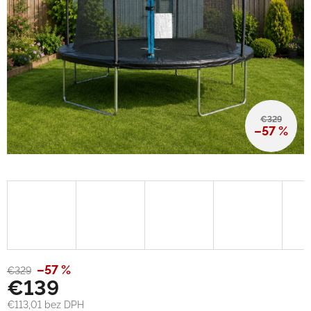
€329
–57 %
–57 %
€329
€139
€113,01 bez DPH