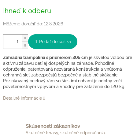
Jednotková
Ihneď k odberu
cena:
Môžeme doručiť do:
12.8.2026
Pridať do košíka
Záhradná trampolína s priemerom 305 cm
je skvelou voľbou pre
aktívnu zábavu detí aj dospelých na záhrade. Pohodlné
odpruženie, patentovaná nezváraná konštrukcia a vnútorná
ochranná sieť zabezpečujú bezpečné a stabilné skákanie.
Pozinkovaný oceľový rám so šiestimi nohami je odolný voči
poveternostným vplyvom a vhodný pre zaťaženie do 120 kg.
Detailné informácie
Skúsenosti zákazníkov
Skutočné terasy, skutočné odporúčania.