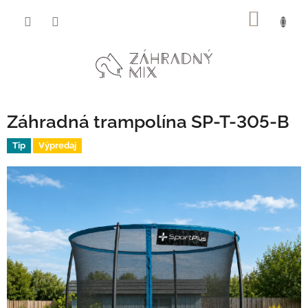
Prejsť
NÁKU
na
obsah
KOŠÍK
Záhradná trampolína SP-T-305-B
Tip
Výpredaj