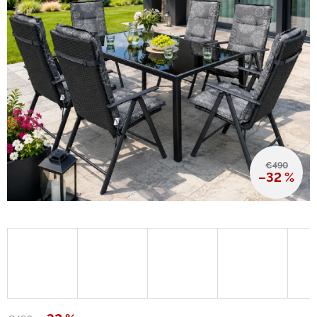
€490
–32 %