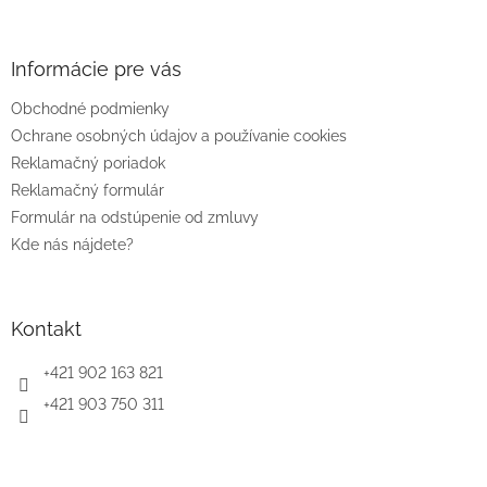
á
p
ä
Informácie pre vás
t
Obchodné podmienky
i
e
Ochrane osobných údajov a používanie cookies
Reklamačný poriadok
Reklamačný formulár
Formulár na odstúpenie od zmluvy
Kde nás nájdete?
Kontakt
+421 902 163 821
+421 903 750 311