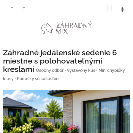
Prejsť
NÁKU
na
obsah
KOŠÍK
Záhradné jedálenské sedenie 6
miestne s polohovateľnými
kreslami
Osobný odber • Vystavený kus • Min. chybičky
krásy • Podušky sú súčasťou