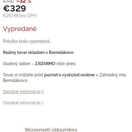
–32 %
€490
€329
€267,48 bez DPH
Jednotková
Vypredané
cena:
Položka bola vypredaná…
Reálny tovar skladom v Bernolákove
Osobný odber –
ZADARMO
ešte dnes
Tovar si môžete prísť
pozrieť a vyskúšať osobne
v Záhradný mix
Bernolákovo.
Detailné informácie
Detailné informácie
Skúsenosti zákazníkov