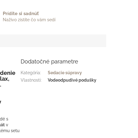
Prídite si sadnúť
Naživo zistíte čo vám sedí
Dodatočné parametre
edenie
Kategória
:
Sedacie súpravy
lax,
Vlastnosti
:
Vodeodpudivé podušky
.
y
ždé s
gát
v
elému setu