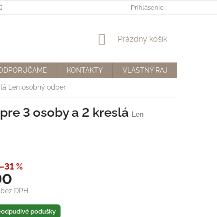
ÍVANIE COOKIES
REKLAMAČNÝ PORIADOK
Prihlásenie
REKLAMAČNÝ F
NÁKUPNÝ
Prázdny košík
KOŠÍK
ODPORÚČAME
KONTAKTY
VLASTNÝ RAJ
BLOG
slá
Len osobný odber
pre 3 osoby a 2 kreslá
Len
–31 %
90
 bez DPH
ová
eodpudivé podušky