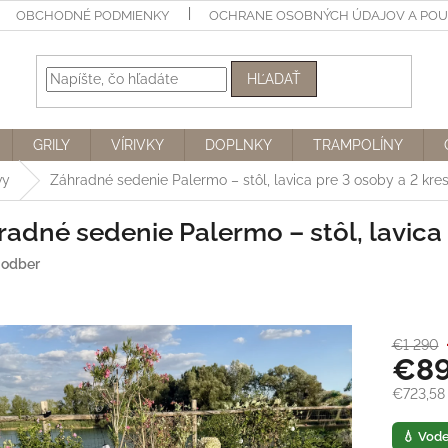
OBCHODNÉ PODMIENKY
OCHRANE OSOBNÝCH ÚDAJOV A POUŽ
HĽADAŤ
GRILY
VÍRIVKY
DOPLNKY
TRAMPOLÍNY
vy
Záhradné sedenie Palermo – stôl, lavica pre 3 osoby a 2 kre
adné sedenie Palermo – stôl, lavica 
 odber
€1 290
€8
€723,58
Jednotk
💧 Vod
cena: