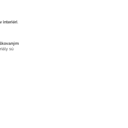
 interiéri
.
áškovaným
riály sú