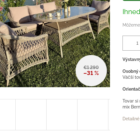
Ihneď
Môžeme 
Výstavný
€1 290
Osobný 
–31 %
Väčší t
Orientač
Tovar si
mix Bern
Detailné