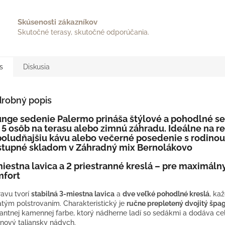
Skúsenosti zákazníkov
Skutočné terasy, skutočné odporúčania.
s
Diskusia
robný popis
nge sedenie Palermo prináša štýlové a pohodlné s
 5 osôb na terasu alebo zimnú záhradu. Ideálne na re
oludňajšiu kávu alebo večerné posedenie s rodinou
tupné skladom v Záhradný mix Bernolákovo
iestna lavica a 2 priestranné kreslá – pre maximáln
fort
avu tvorí
stabilná 3-miestna lavica
a
dve veľké pohodlné kreslá
, ka
tým polstrovaním. Charakteristický je
ručne prepletený dvojitý špa
antnej kamennej farbe, ktorý nádherne ladí so sedákmi a dodáva c
jnový taliansky nádych.