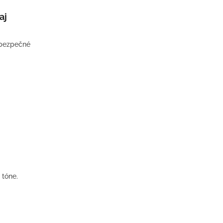
aj
e bezpečné
tóne.