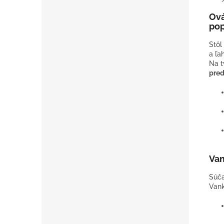
Ová
pop
Stôl
a ľah
Na t
pred
Van
Súča
Vank