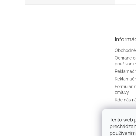
Z
á
p
ä
t
Informác
i
e
Obchodné
Ochrane o
používanie
Reklamačn
Reklamačn
Formulár 
zmluvy
Kde nás n
Tento web p
prechádzaní
používaním.