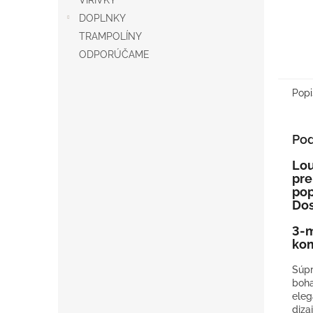
VÍRIVKY
DOPLNKY
TRAMPOLÍNY
ODPORÚČAME
Popi
Pod
Lou
pre
pop
Dos
3-m
kom
Súpr
boha
eleg
diza