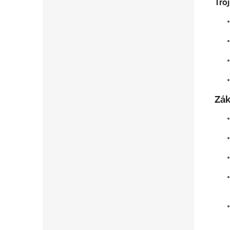
Tro
Zák