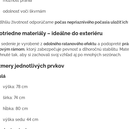
možnosť prania
odolnosť voči škvrnám
dlhšiu životnosť odporúčame
počas nepriaznivého počasia uložiť ich v
otriedne materiály – ideálne do exteriéru
 sedenie je vyrobené z
odolného ratanového efektu
a podopreté
pr
ľovým rámom
, ktorý zabezpečuje pevnosť a dlhoročnú stabilitu. Mate
hnuté tak, aby si zachovali svoj vzhľad aj po mnohých sezónach.
mery jednotlivých prvkov
slá
výška: 78 cm
šírka: 74 cm
hĺbka: 80 cm
výška sedu: 44 cm