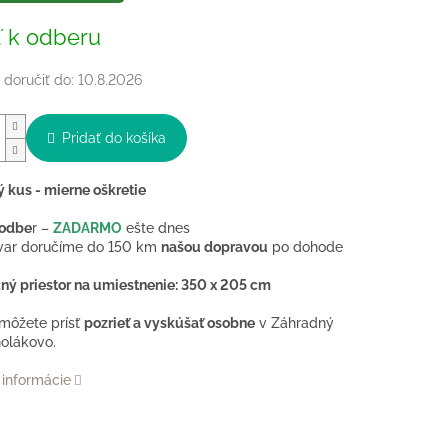
 k odberu
doručiť do:
10.8.2026
Pridať do košíka
 kus - mierne oškretie
odbe
r –
ZADARMO
ešte dnes
ovar doručíme do 150 km
našou dopravou
po dohode
ný priestor na umiestnenie: 350 x 205 cm
 môžete prísť
pozrieť a vyskúšať osobne
v Záhradný
olákovo.
 informácie