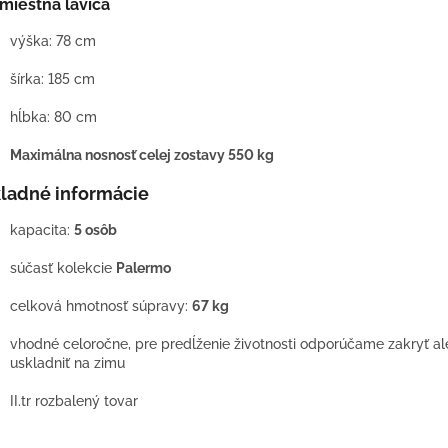
jmiestna lavica
výška: 78 cm
šírka: 185 cm
hĺbka: 80 cm
Maximálna nosnosť celej zostavy 550 kg
ladné informácie
kapacita:
5 osôb
súčasť kolekcie
Palermo
celková hmotnosť súpravy:
67 kg
vhodné celoročne, pre predĺženie životnosti odporúčame zakryť a
uskladniť na zimu
II.tr rozbalený tovar