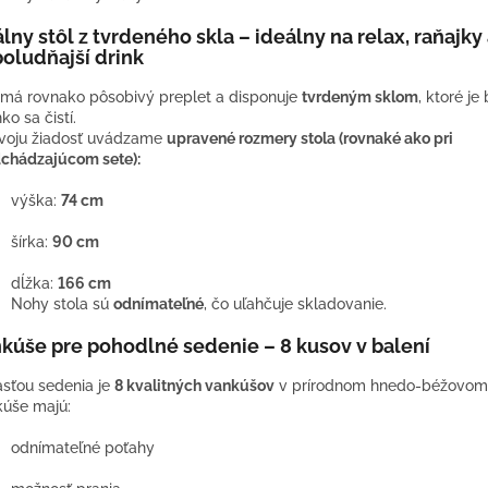
lny stôl z tvrdeného skla – ideálny na relax, raňajky 
oludňajší drink
 má rovnako pôsobivý preplet a disponuje
tvrdeným sklom
, ktoré j
ko sa čistí.
voju žiadosť uvádzame
upravené rozmery stola (rovnaké ako pri
chádzajúcom sete):
výška:
74 cm
šírka:
90 cm
dĺžka:
166 cm
Nohy stola sú
odnímateľné
, čo uľahčuje skladovanie.
kúše pre pohodlné sedenie – 8 kusov v balení
sťou sedenia je
8 kvalitných vankúšov
v prírodnom hnedo-béžovom 
úše majú:
odnímateľné poťahy