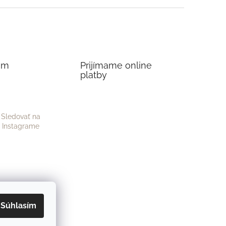
am
Prijímame online
platby
Sledovať na
Instagrame
Súhlasím