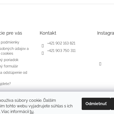
ie pre vás
Kontakt
Instagr
 podmienky
+421 902 163 821
sobných údajov a
+421 903 750 311
 cookies
ý poriadok
ý formulár
na odstúpenie od
ájdete?
oužíva súbory cookie. Ďalším
Odmietnuť
m tohto webu vyjadrujete súhlas s ich
 Viac informácií
tu
.