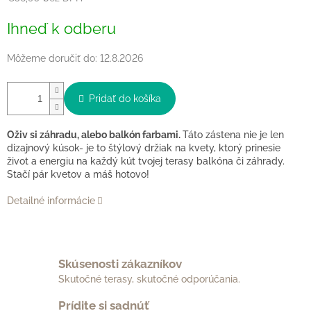
Jednotková
Ihneď k odberu
cena:
Môžeme doručiť do:
12.8.2026
Pridať do košíka
Oživ si záhradu, alebo balkón farbami.
Táto zástena nie je len
dizajnový kúsok- je to štýlový držiak na kvety, ktorý prinesie
život a energiu na každý kút tvojej terasy balkóna či záhrady.
Stačí pár kvetov a máš hotovo!
Detailné informácie
Skúsenosti zákazníkov
Skutočné terasy, skutočné odporúčania.
Prídite si sadnúť