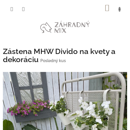
Prejsť
NÁKU
na
obsah
KOŠÍK
Zástena MHW Divido na kvety a
dekoráciu
Posledný kus