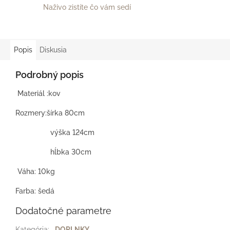
Naživo zistíte čo vám sedí
Popis
Diskusia
Podrobný popis
Materiál :kov
Rozmery:šírka 80cm
výška 124cm
hĺbka 30cm
Váha: 10kg
Farba: šedá
Dodatočné parametre
Kategória
:
DOPLNKY