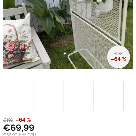
€199
–64 %
–64 %
€199
€69,99
€56,90 bez DPH