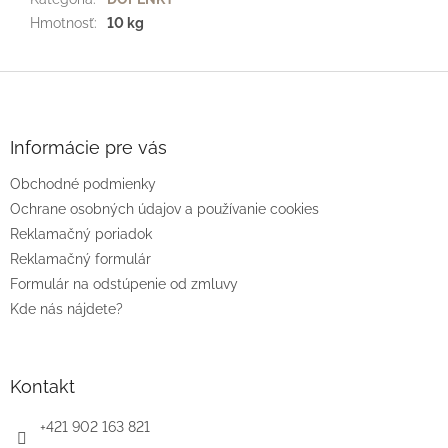
Hmotnosť
:
10 kg
Z
á
p
ä
Informácie pre vás
t
Obchodné podmienky
i
e
Ochrane osobných údajov a používanie cookies
Reklamačný poriadok
Reklamačný formulár
Formulár na odstúpenie od zmluvy
Kde nás nájdete?
Kontakt
+421 902 163 821